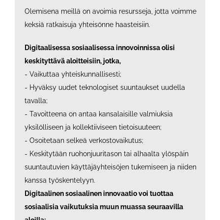
Olemisena meillä on avoimia resursseja, jotta voimme
keksiä ratkaisuja yhteisönne haasteisiin.
Digitaalisessa sosiaalisessa innovoinnissa olisi
keskityttävä aloitteisiin, jotka,
- Vaikuttaa yhteiskunnallisesti;
- Hyväksy uudet teknologiset suuntaukset uudella
tavalla;
- Tavoitteena on antaa kansalaisille valmiuksia
yksilölliseen ja kollektiiviseen tietoisuuteen;
- Osoitetaan selkeä verkostovaikutus;
- Keskitytään ruohonjuuritason tai alhaalta ylöspäin
suuntautuvien käyttäjäyhteisöjen tukemiseen ja niiden
kanssa työskentelyyn.
Digitaalinen sosiaalinen innovaatio voi tuottaa
sosiaalisia vaikutuksia muun muassa seuraavilla
aloilla;