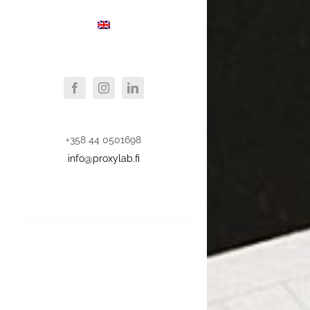
+358 44 0501698
info@proxylab.fi